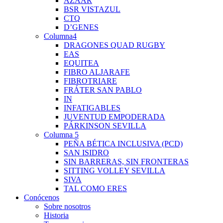
AZAAR
BSR VISTAZUL
CTQ
D’GENES
Columna4
DRAGONES QUAD RUGBY
EAS
EQUITEA
FIBRO ALJARAFE
FIBROTRIARE
FRÁTER SAN PABLO
IN
INFATIGABLES
JUVENTUD EMPODERADA
PÁRKINSON SEVILLA
Columna 5
PEÑA BÉTICA INCLUSIVA (PCD)
SAN ISIDRO
SIN BARRERAS, SIN FRONTERAS
SITTING VOLLEY SEVILLA
SIVA
TAL COMO ERES
Conócenos
Sobre nosotros
Historia