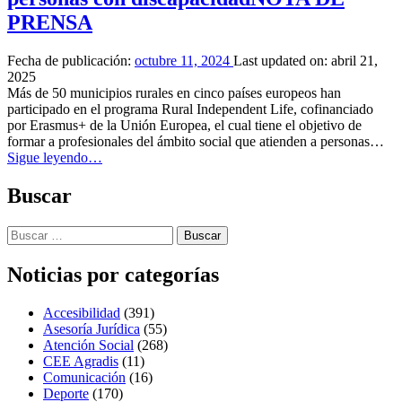
PRENSA
Fecha de publicación:
octubre 11, 2024
Last updated on:
abril 21,
2025
Más de 50 municipios rurales en cinco países europeos han
participado en el programa Rural Independent Life, cofinanciado
por Erasmus+ de la Unión Europea, el cual tiene el objetivo de
formar a profesionales del ámbito social que atienden a personas…
“
Más
Sigue leyendo
…
de
50
Buscar
municipios
rurales
Buscar:
en
cinco
países
Noticias por categorías
impulsan
la
Accesibilidad
(391)
vida
Asesoría Jurídica
(55)
independiente
Atención Social
(268)
de
CEE Agradis
(11)
personas
Comunicación
(16)
con
Deporte
(170)
discapacidad
NOTA