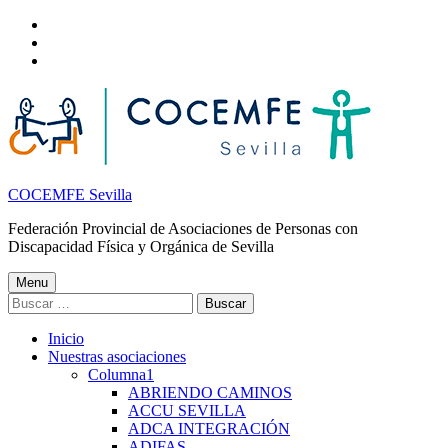
Nota:
Skip
este
to
Skip
sitio
main
to
Skip
web
navigation
main
to
incluye
content
footer
un
sistema
de
accesibilidad.
COCEMFE Sevilla
Federación Provincial de Asociaciones de Personas con
Discapacidad Física y Orgánica de Sevilla
Menu
Buscar:
Inicio
Nuestras asociaciones
Columna1
ABRIENDO CAMINOS
ACCU SEVILLA
ADCA INTEGRACIÓN
ADIFAS