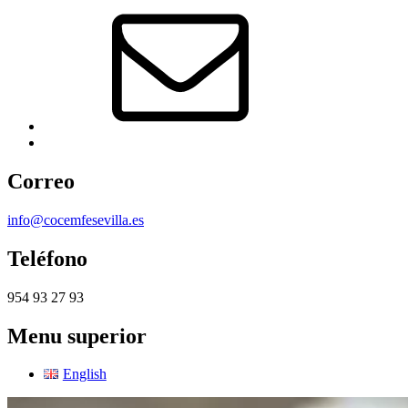
Correo
electrónico
Back
to
top
Correo
↑
info@cocemfesevilla.es
Teléfono
954 93 27 93
Menu superior
English