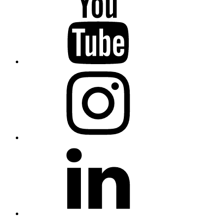
Sevilla
en
Youtube
COCEMFE
Sevilla
en
Instagram
COCEMFE
Sevilla
en
Linkedin