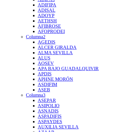
ADIFIPA
ADISAL
ADOYP
AETHSH
AFIBROSE
AFOPRODEI
Columna2
AGEDIS
ALCER GIRALDA
ALMA SEVILLA
ALUS
AOSEV
APA BAJO GUADALQUIVIR
APDIS
APHNE MORÓN
ASDIFIM
ASEB
Columna3
ASEPAR
ASIPOLIO
ASNADIS
ASPADIFIS
ASPAYDES
AUXILIA SEVILLA