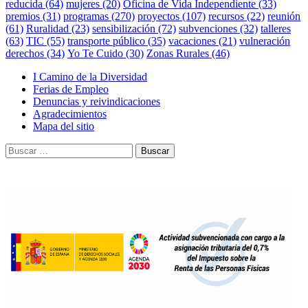
reducida
(64)
mujeres
(20)
Oficina de Vida Independiente
(33)
premios
(31)
programas
(270)
proyectos
(107)
recursos
(22)
reunión
(61)
Ruralidad
(23)
sensibilización
(72)
subvenciones
(32)
talleres
(63)
TIC
(55)
transporte público
(35)
vacaciones
(21)
vulneración
derechos
(34)
Yo Te Cuido
(30)
Zonas Rurales
(46)
I Camino de la Diversidad
Ferias de Empleo
Denuncias y reivindicaciones
Agradecimientos
Mapa del sitio
Buscar: