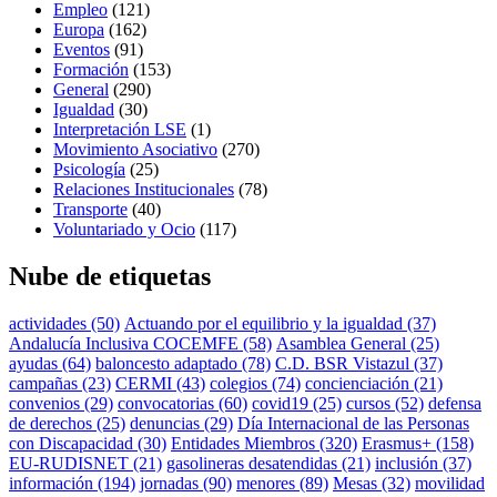
Empleo
(121)
DE
Europa
(162)
PRENSA
”
Eventos
(91)
Formación
(153)
General
(290)
Igualdad
(30)
Interpretación LSE
(1)
Movimiento Asociativo
(270)
Psicología
(25)
Relaciones Institucionales
(78)
Transporte
(40)
Voluntariado y Ocio
(117)
Nube de etiquetas
actividades
(50)
Actuando por el equilibrio y la igualdad
(37)
Andalucía Inclusiva COCEMFE
(58)
Asamblea General
(25)
ayudas
(64)
baloncesto adaptado
(78)
C.D. BSR Vistazul
(37)
campañas
(23)
CERMI
(43)
colegios
(74)
concienciación
(21)
convenios
(29)
convocatorias
(60)
covid19
(25)
cursos
(52)
defensa
de derechos
(25)
denuncias
(29)
Día Internacional de las Personas
con Discapacidad
(30)
Entidades Miembros
(320)
Erasmus+
(158)
EU-RUDISNET
(21)
gasolineras desatendidas
(21)
inclusión
(37)
información
(194)
jornadas
(90)
menores
(89)
Mesas
(32)
movilidad