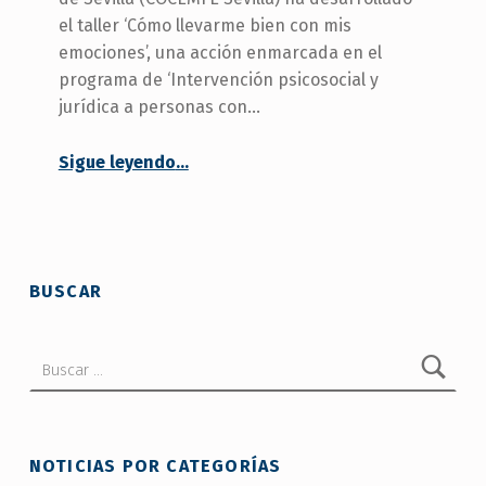
el taller ‘Cómo llevarme bien con mis
emociones’, una acción enmarcada en el
programa de ‘Intervención psicosocial y
jurídica a personas con…
Sigue leyendo
…
“COCEMFE Sevilla imparte el taller ‘Cómo llevarme bien con mis emociones’ dentro del programa de Intervención Psicosocial y Jurídica 2026”
BUSCAR
Buscar:
NOTICIAS POR CATEGORÍAS