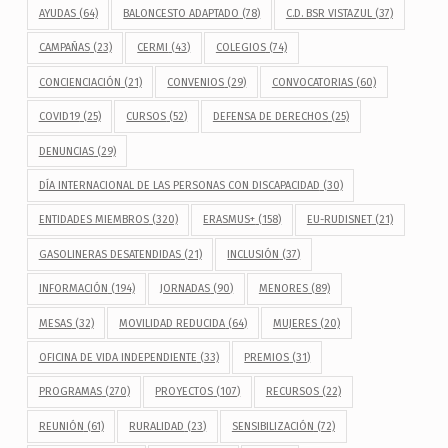
AYUDAS
(64)
BALONCESTO ADAPTADO
(78)
C.D. BSR VISTAZUL
(37)
CAMPAÑAS
(23)
CERMI
(43)
COLEGIOS
(74)
CONCIENCIACIÓN
(21)
CONVENIOS
(29)
CONVOCATORIAS
(60)
COVID19
(25)
CURSOS
(52)
DEFENSA DE DERECHOS
(25)
DENUNCIAS
(29)
DÍA INTERNACIONAL DE LAS PERSONAS CON DISCAPACIDAD
(30)
ENTIDADES MIEMBROS
(320)
ERASMUS+
(158)
EU-RUDISNET
(21)
GASOLINERAS DESATENDIDAS
(21)
INCLUSIÓN
(37)
INFORMACIÓN
(194)
JORNADAS
(90)
MENORES
(89)
MESAS
(32)
MOVILIDAD REDUCIDA
(64)
MUJERES
(20)
OFICINA DE VIDA INDEPENDIENTE
(33)
PREMIOS
(31)
PROGRAMAS
(270)
PROYECTOS
(107)
RECURSOS
(22)
REUNIÓN
(61)
RURALIDAD
(23)
SENSIBILIZACIÓN
(72)