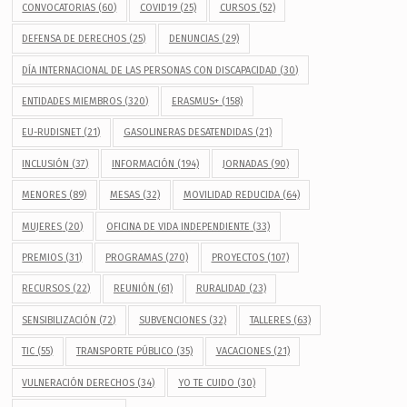
CONVOCATORIAS
(60)
COVID19
(25)
CURSOS
(52)
DEFENSA DE DERECHOS
(25)
DENUNCIAS
(29)
DÍA INTERNACIONAL DE LAS PERSONAS CON DISCAPACIDAD
(30)
ENTIDADES MIEMBROS
(320)
ERASMUS+
(158)
EU-RUDISNET
(21)
GASOLINERAS DESATENDIDAS
(21)
INCLUSIÓN
(37)
INFORMACIÓN
(194)
JORNADAS
(90)
MENORES
(89)
MESAS
(32)
MOVILIDAD REDUCIDA
(64)
MUJERES
(20)
OFICINA DE VIDA INDEPENDIENTE
(33)
PREMIOS
(31)
PROGRAMAS
(270)
PROYECTOS
(107)
RECURSOS
(22)
REUNIÓN
(61)
RURALIDAD
(23)
SENSIBILIZACIÓN
(72)
SUBVENCIONES
(32)
TALLERES
(63)
TIC
(55)
TRANSPORTE PÚBLICO
(35)
VACACIONES
(21)
VULNERACIÓN DERECHOS
(34)
YO TE CUIDO
(30)