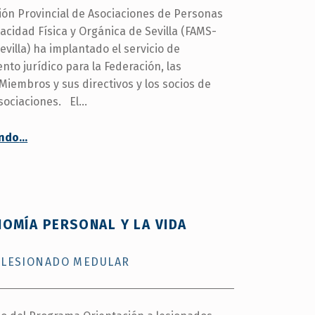
ión Provincial de Asociaciones de Personas
acidad Física y Orgánica de Sevilla (FAMS-
villa) ha implantado el servicio de
nto jurídico para la Federación, las
Miembros y sus directivos y los socios de
sociaciones. El…
“Se implanta el asesoramiento jurídico en FAMS-COCEMFE Sevilla”
endo
…
OMÍA PERSONAL Y LA VIDA
L LESIONADO MEDULAR