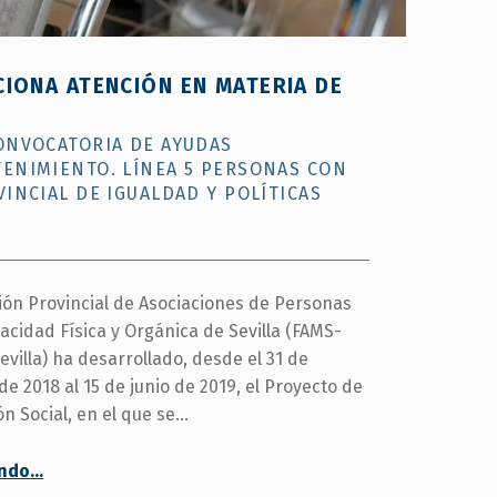
IONA ATENCIÓN EN MATERIA DE
ONVOCATORIA DE AYUDAS
ENIMIENTO. LÍNEA 5 PERSONAS CON
INCIAL DE IGUALDAD Y POLÍTICAS
ión Provincial de Asociaciones de Personas
acidad Física y Orgánica de Sevilla (FAMS-
villa) ha desarrollado, desde el 31 de
e 2018 al 15 de junio de 2019, el Proyecto de
ón Social, en el que se…
“
FAMS-COCEMFE Sevilla proporciona atención en materia de discapacidad
endo
…
Este