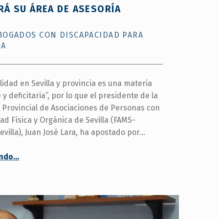
RÁ SU ÁREA DE ASESORÍA
de
Igualdad
y
BOGADOS CON DISCAPACIDAD PARA
Políticas
CA
Sociales
de
la
lidad en Sevilla y provincia es una materia
Junta
y deficitaria”, por lo que el presidente de la
de
Andalucía.
 Provincial de Asociaciones de Personas con
”
ad Física y Orgánica de Sevilla (FAMS-
villa), Juan José Lara, ha apostado por…
“
FAMS-COCEMFE Sevilla impulsará su área de asesoría jurídica
endo
…
La
Federación
se
ha
reunido
con