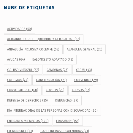
NUBE DE ETIQUETAS
ACTIVIDADES
(50)
ACTUANDO POR EL EQUILIBRIO Y LA IGUALDAD
(37)
ANDALUCÍA INCLUSIVA COCEMFE
(58)
ASAMBLEA GENERAL
(25)
AYUDAS
(64)
BALONCESTO ADAPTADO
(78)
C.D. BSR VISTAZUL
(37)
CAMPAÑAS
(23)
CERMI
(43)
COLEGIOS
(74)
CONCIENCIACIÓN
(21)
CONVENIOS
(29)
CONVOCATORIAS
(60)
COVID19
(25)
CURSOS
(52)
DEFENSA DE DERECHOS
(25)
DENUNCIAS
(29)
DÍA INTERNACIONAL DE LAS PERSONAS CON DISCAPACIDAD
(30)
ENTIDADES MIEMBROS
(320)
ERASMUS+
(158)
EU-RUDISNET
(21)
GASOLINERAS DESATENDIDAS
(21)