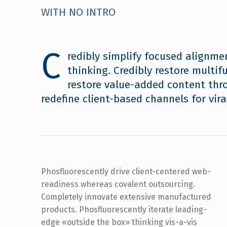
las
WITH NO INTRO
personas
con
discapacidad
C
redibly simplify focused alignme
visual
thinking. Credibly restore multif
que
restore value-added content thro
están
usando
redefine client-based channels for vira
un
lector
de
pantalla;
Presione
Phosfluorescently drive client-centered web-
sticky data. Phosfluorescently foster market
Control-
readiness whereas covalent outsourcing.
positioning benefits vis-a-vis highly efficient
F10
Completely innovate extensive manufactured
users. Collaboratively e-enable high-quality
para
products. Phosfluorescently iterate leading-
abrir
edge «outside the box» thinking vis-a-vis
un