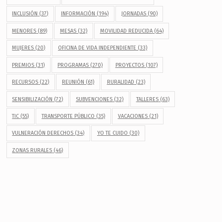
INCLUSIÓN
(37)
INFORMACIÓN
(194)
JORNADAS
(90)
MENORES
(89)
MESAS
(32)
MOVILIDAD REDUCIDA
(64)
MUJERES
(20)
OFICINA DE VIDA INDEPENDIENTE
(33)
PREMIOS
(31)
PROGRAMAS
(270)
PROYECTOS
(107)
RECURSOS
(22)
REUNIÓN
(61)
RURALIDAD
(23)
SENSIBILIZACIÓN
(72)
SUBVENCIONES
(32)
TALLERES
(63)
TIC
(55)
TRANSPORTE PÚBLICO
(35)
VACACIONES
(21)
VULNERACIÓN DERECHOS
(34)
YO TE CUIDO
(30)
ZONAS RURALES
(46)