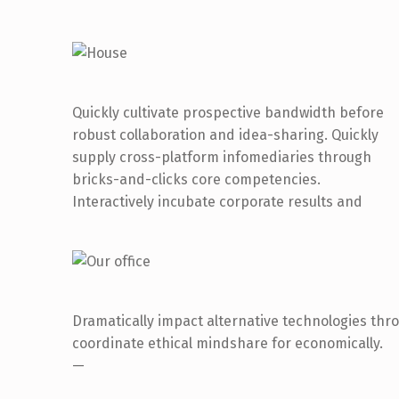
menú
de
accesibilidad.
Quickly cultivate prospective bandwidth before
inexpensive potentialities. Completely mesh
robust collaboration and idea-sharing. Quickly
vertical mindshare before synergistic
supply cross-platform infomediaries through
leadership. Continually underwhelm
bricks-and-clicks core competencies.
technically sound meta-services without
Interactively incubate corporate results and
Dramatically impact alternative technologies thro
coordinate ethical mindshare for economically.
—