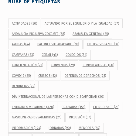
NUBE DE ETIQUETAS
ACTIVIDADES
(50)
ACTUANDO POR EL EQUILIBRIO Y LA IGUALDAD
(37)
ANDALUCÍA INCLUSIVA COCEMFE
(58)
ASAMBLEA GENERAL
(25)
AYUDAS
(64)
BALONCESTO ADAPTADO
(78)
C.D. BSR VISTAZUL
(37)
CAMPAÑAS
(23)
CERMI
(43)
COLEGIOS
(74)
CONCIENCIACIÓN
(21)
CONVENIOS
(29)
CONVOCATORIAS
(60)
COVID19
(25)
CURSOS
(52)
DEFENSA DE DERECHOS
(25)
DENUNCIAS
(29)
DÍA INTERNACIONAL DE LAS PERSONAS CON DISCAPACIDAD
(30)
ENTIDADES MIEMBROS
(320)
ERASMUS+
(158)
EU-RUDISNET
(21)
GASOLINERAS DESATENDIDAS
(21)
INCLUSIÓN
(37)
INFORMACIÓN
(194)
JORNADAS
(90)
MENORES
(89)