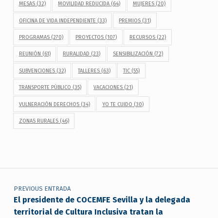
MESAS
(32)
MOVILIDAD REDUCIDA
(64)
MUJERES
(20)
OFICINA DE VIDA INDEPENDIENTE
(33)
PREMIOS
(31)
PROGRAMAS
(270)
PROYECTOS
(107)
RECURSOS
(22)
REUNIÓN
(61)
RURALIDAD
(23)
SENSIBILIZACIÓN
(72)
SUBVENCIONES
(32)
TALLERES
(63)
TIC
(55)
TRANSPORTE PÚBLICO
(35)
VACACIONES
(21)
VULNERACIÓN DERECHOS
(34)
YO TE CUIDO
(30)
ZONAS RURALES
(46)
Navegación de entradas
PREVIOUS ENTRADA
El presidente de COCEMFE Sevilla y la delegada
territorial de Cultura Inclusiva tratan la