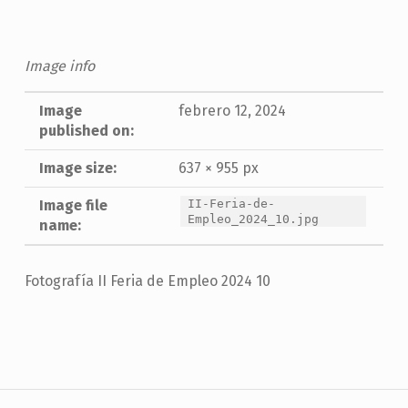
Image info
Image
febrero 12, 2024
published on:
Image size:
637 × 955 px
Image file
II-Feria-de-
Empleo_2024_10.jpg
name:
Fotografía II Feria de Empleo 2024 10
Skip back to main navigation
Navegación de entradas