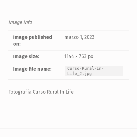
Image info
Image published
marzo 1, 2023
on:
Image size:
1144 × 763 px
Image file name:
Curso-Rural-In-
Life_2.jpg
Fotografía Curso Rural In Life
Skip back to main navigation
Navegación de entradas