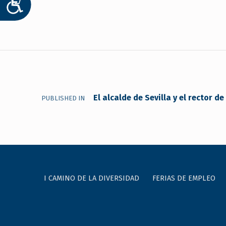
ACCESIBILIDAD
menú
de
accesibilidad.
Navegación de entradas
El alcalde de Sevilla y el rector 
PUBLISHED IN
I CAMINO DE LA DIVERSIDAD
FERIAS DE EMPLEO