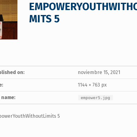
EMPOWERYOUTHWITHO
MITS 5
lished on:
noviembre 15, 2021
e:
1144 × 763 px
e name:
empower5.jpg
owerYouthWithoutLimits 5