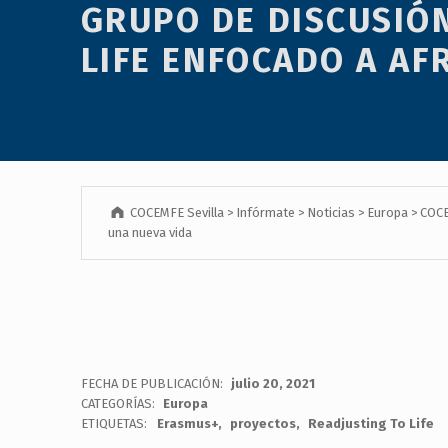
GRUPO DE DISCUSIÓ
menú
de
LIFE ENFOCADO A AF
accesibilidad.
COCEMFE Sevilla
>
Infórmate
>
Noticias
>
Europa
>
COCE
una nueva vida
FECHA DE PUBLICACIÓN:
julio 20, 2021
CATEGORÍAS:
Europa
ETIQUETAS:
Erasmus+
proyectos
Readjusting To Life