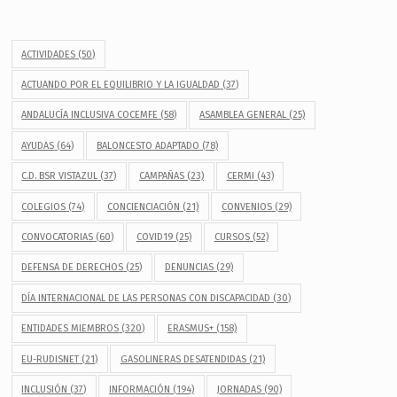
ACTIVIDADES
(50)
ACTUANDO POR EL EQUILIBRIO Y LA IGUALDAD
(37)
ANDALUCÍA INCLUSIVA COCEMFE
(58)
ASAMBLEA GENERAL
(25)
AYUDAS
(64)
BALONCESTO ADAPTADO
(78)
C.D. BSR VISTAZUL
(37)
CAMPAÑAS
(23)
CERMI
(43)
COLEGIOS
(74)
CONCIENCIACIÓN
(21)
CONVENIOS
(29)
CONVOCATORIAS
(60)
COVID19
(25)
CURSOS
(52)
DEFENSA DE DERECHOS
(25)
DENUNCIAS
(29)
DÍA INTERNACIONAL DE LAS PERSONAS CON DISCAPACIDAD
(30)
ENTIDADES MIEMBROS
(320)
ERASMUS+
(158)
EU-RUDISNET
(21)
GASOLINERAS DESATENDIDAS
(21)
INCLUSIÓN
(37)
INFORMACIÓN
(194)
JORNADAS
(90)