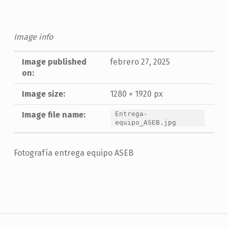
Image info
Image published
febrero 27, 2025
on:
Image size:
1280 × 1920 px
Image file name:
Entrega-
equipo_ASEB.jpg
Fotografía entrega equipo ASEB
Skip back to main navigation
Navegación de entradas