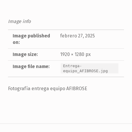
Image info
Image published
febrero 27, 2025
on:
Image size:
1920 × 1280 px
Image file name:
Entrega-
equipo_AFIBROSE.jpg
Fotografía entrega equipo AFIBROSE
Skip back to main navigation
Navegación de entradas