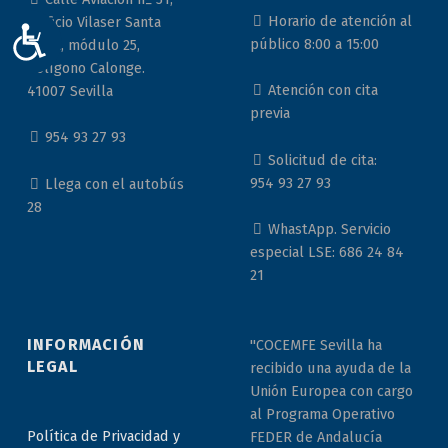
Horario de atención al
Edificio Vilaser Santa
ACCESIBILIDAD
público 8:00 a 15:00
Justa, módulo 25,
Polígono Calonge.
Atención con cita
41007 Sevilla
previa
954 93 27 93
Solicitud de cita:
954 93 27 93
Llega con el autobús
28
WhastApp. Servicio
especial LSE: 686 24 84
21
INFORMACIÓN
"COCEMFE Sevilla ha
LEGAL
recibido una ayuda de la
Unión Europea con cargo
al Programa Operativo
Política de Privacidad y
FEDER de Andalucía