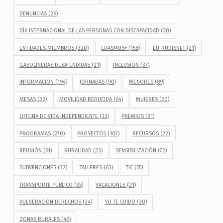
DENUNCIAS
(29)
DÍA INTERNACIONAL DE LAS PERSONAS CON DISCAPACIDAD
(30)
ENTIDADES MIEMBROS
(320)
ERASMUS+
(158)
EU-RUDISNET
(21)
GASOLINERAS DESATENDIDAS
(21)
INCLUSIÓN
(37)
INFORMACIÓN
(194)
JORNADAS
(90)
MENORES
(89)
MESAS
(32)
MOVILIDAD REDUCIDA
(64)
MUJERES
(20)
OFICINA DE VIDA INDEPENDIENTE
(33)
PREMIOS
(31)
PROGRAMAS
(270)
PROYECTOS
(107)
RECURSOS
(22)
REUNIÓN
(61)
RURALIDAD
(23)
SENSIBILIZACIÓN
(72)
SUBVENCIONES
(32)
TALLERES
(63)
TIC
(55)
TRANSPORTE PÚBLICO
(35)
VACACIONES
(21)
VULNERACIÓN DERECHOS
(34)
YO TE CUIDO
(30)
ZONAS RURALES
(46)