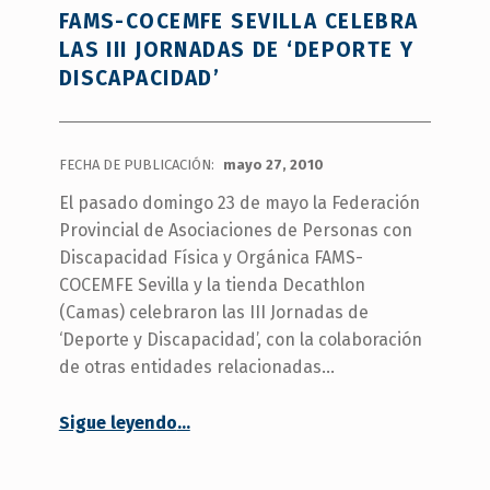
FAMS-COCEMFE SEVILLA CELEBRA
LAS III JORNADAS DE ‘DEPORTE Y
DISCAPACIDAD’
FECHA DE PUBLICACIÓN:
mayo 27, 2010
El pasado domingo 23 de mayo la Federación
Provincial de Asociaciones de Personas con
Discapacidad Física y Orgánica FAMS-
COCEMFE Sevilla y la tienda Decathlon
(Camas) celebraron las III Jornadas de
‘Deporte y Discapacidad’, con la colaboración
de otras entidades relacionadas…
“FAMS-COCEMFE Sevilla celebra las III Jornadas de ‘Deporte y Discapacidad’”
Sigue leyendo
…