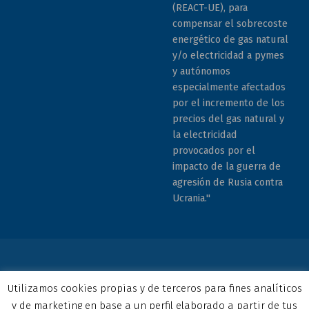
(REACT-UE), para
compensar el sobrecoste
energético de gas natural
y/o electricidad a pymes
y autónomos
especialmente afectados
por el incremento de los
precios del gas natural y
la electricidad
provocados por el
impacto de la guerra de
agresión de Rusia contra
Ucrania."
© 2026 COCEMFE Sevilla. Todos los derechos reservados. All
Utilizamos cookies propias y de terceros para fines analíticos
rights reserved
y de marketing en base a un perfil elaborado a partir de tus