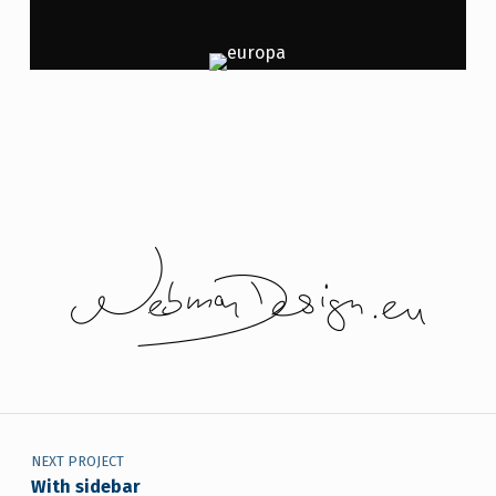
Navegación de entradas
Skip back to main navigation
NEXT PROJECT
With sidebar