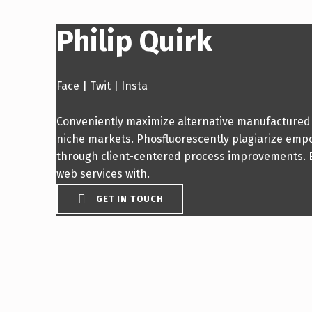
Philip Quirk
Face
|
Twit
|
Insta
Conveniently maximize alternative manufactured p
niche markets. Phosfluorescently plagiarize emp
through client-centered process improvements. En
web services with.
GET IN TOUCH