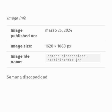
Image info
Image
marzo 25, 2024
published on:
Image size:
1620 × 1080 px
Image file
semana-discapacidad-
participantes.jpg
name:
Semana discapacidad
Skip back to main navigation
Navegación de entradas