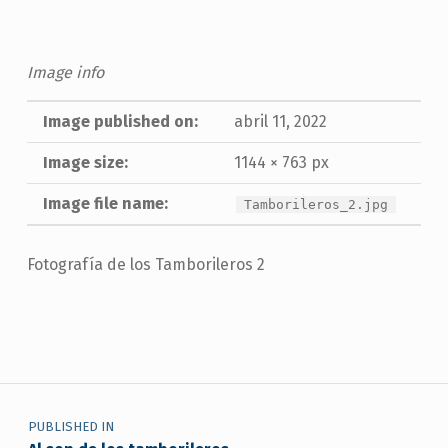
Image info
Image published on:
abril 11, 2022
Image size:
1144 × 763 px
Image file name:
Tamborileros_2.jpg
Fotografía de los Tamborileros 2
Skip back to main navigation
Navegación de entradas
PUBLISHED IN