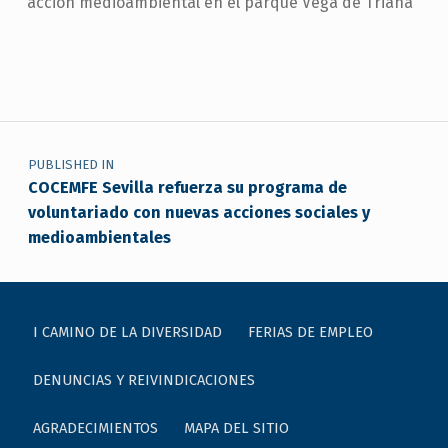
acción medioambiental en el parque Vega de Triana
Skip back to main navigation
Navegación de entradas
PUBLISHED IN
COCEMFE Sevilla refuerza su programa de
voluntariado con nuevas acciones sociales y
medioambientales
I CAMINO DE LA DIVERSIDAD
FERIAS DE EMPLEO
DENUNCIAS Y REIVINDICACIONES
AGRADECIMIENTOS
MAPA DEL SITIO