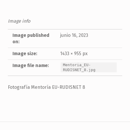
Image info
Image published
junio 16, 2023
on:
Image size:
1433 × 955 px
Image file name:
Mentoria_EU-
RUDISNET_8.jpg
Fotografía Mentoría EU-RUDISNET 8
Skip back to main navigation
Navegación de entradas