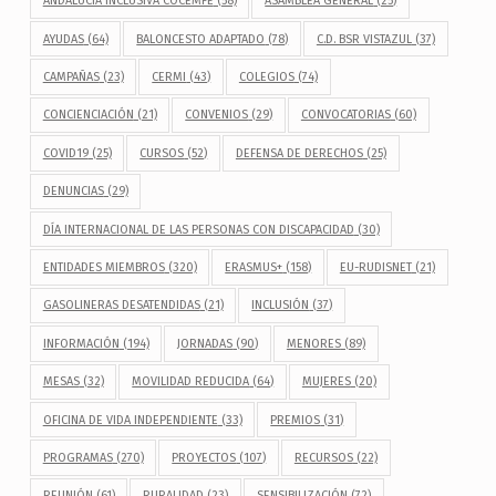
ANDALUCÍA INCLUSIVA COCEMFE
(58)
ASAMBLEA GENERAL
(25)
AYUDAS
(64)
BALONCESTO ADAPTADO
(78)
C.D. BSR VISTAZUL
(37)
CAMPAÑAS
(23)
CERMI
(43)
COLEGIOS
(74)
CONCIENCIACIÓN
(21)
CONVENIOS
(29)
CONVOCATORIAS
(60)
COVID19
(25)
CURSOS
(52)
DEFENSA DE DERECHOS
(25)
DENUNCIAS
(29)
DÍA INTERNACIONAL DE LAS PERSONAS CON DISCAPACIDAD
(30)
ENTIDADES MIEMBROS
(320)
ERASMUS+
(158)
EU-RUDISNET
(21)
GASOLINERAS DESATENDIDAS
(21)
INCLUSIÓN
(37)
INFORMACIÓN
(194)
JORNADAS
(90)
MENORES
(89)
MESAS
(32)
MOVILIDAD REDUCIDA
(64)
MUJERES
(20)
OFICINA DE VIDA INDEPENDIENTE
(33)
PREMIOS
(31)
PROGRAMAS
(270)
PROYECTOS
(107)
RECURSOS
(22)
REUNIÓN
(61)
RURALIDAD
(23)
SENSIBILIZACIÓN
(72)